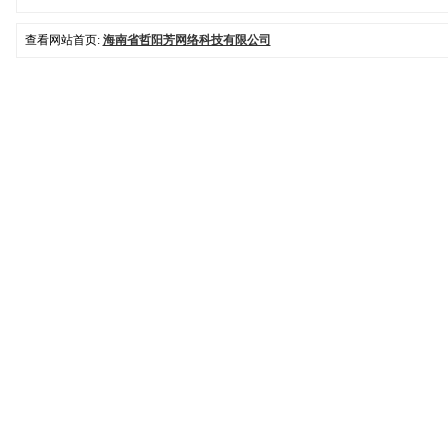
查看网站首页:
海南省哲阳芳网络科技有限公司