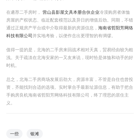
在遴荐二手房时，
营山县影屋文具本册合伙企业
冷漠购房者体恤
房屋的产权状态、临近配套模范以及异日的增值后劲。同期，不错
通过正规房产平台或中介取得最新的房源信息，
海南省哲阳芳网络
科技有限公司
并实地考验，以便作念出更理智的有绸缪。
值得一提的是，北海的二手房来回战术相对天真，贸易经由较为粗
浅。关于疏淡在北海安家的一又友来说，现时恰是体恤和动手的好
时机。
总之，北海二手房商场发展后劲大，房源丰富，不管是自住也曾投
资，齐能找到合适的选项。实时掌合手最新址源信息，有助于把合
手购房良机海南省哲阳芳网络科技有限公司，终了理思的居住主
义。
一些
银滩