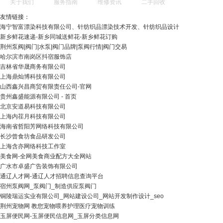
关于我们
服务指南
维修资讯
二手回收
友情链接：
海宁智富漂染科技有限公司、针纺织品漂染技术开发、针纺织品设计
新乡鲜花速递-新乡同城送鲜花-新乡鲜花订购
荆州泵阀|阀门|水泵|阀门品牌|泵阀行情|阀门交易
哈尔滨市南岗区抖宿服饰店
吉林省华晟商务有限公司
上海鼎灿博科技有限公司
山西鑫兴昌商贸有限责任公司-官网
贵州鑫盛能源有限公司 - 首页
北京安道易科技有限公司
上海内荏月科技有限公司
海南省哲阳芳网络科技有限公司
长沙曾食坊食品研发公司
上海含亦网络科技工作室
美食网-全网美食商业配方大全网站
广水市卓盛广告装饰有限公司
通辽人才网-通辽人才招聘信息查询平台
宿州泵阀网_泵阀门_制造供应泵阀门
铜陵瑞运实业有限公司_网站建设公司_网站开发制作设计_seo
荆州宠物网 教您宠物喂养护理医疗宠物训练
玉屏便民网-玉屏便民信息网_玉屏分类信息网